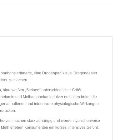
llbonbons erinnerte, eine Drogenpanik aus. Drogendealer
tiver zu machen.
 blau-weißen „Steinen“ unterschiedlicher Größe.
amphetamin und Methamphetaminpulver enthalten beide die
nger anhaltende und intensivere physiologische Wirkungen
erdrücken.
en hervor, machen stark abhängig und werden typischerweise
l Meth erleben Konsumenten ein kurzes, intensives Gefühl,