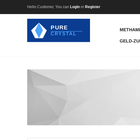
Hello Customer, You can
Login
or
Register
METHAM
GELD-ZU