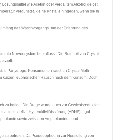
Lösungsmittel wie Aceton oder vergälltem Alkohol gelöst.
eratur verdunstet, kleine Kristalle hingegen, wenn sie in
om Umfang des Waschvorgangs und der Erfahrung des
ntrale Nervensystem beeinflusst. Die Reinheit von Crystal
erzielt.
beliebte Partydroge. Konsumenten rauchen Crystal Meth
einem kurzen, euphorischen Rausch nach dem Konsum. Doch
ach zu halten. Die Droge wurde auch zur Gewichtsreduktion
amkeitsdefizit-Hyperaktivitätsstörung (ADHS) legal
ethamphetamin sowie zwischen Amphetaminen und
wege zu befreien. Da Pseudoephedrin zur Herstellung von