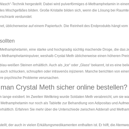
Wasch“-Technik hergestellt. Dabei wird pulverförmiges d-Methamphetamin in einem 
es Mischgefäßes bilden. Große Kristalle bilden sich, wenn die Lösung bei Raumtemp
rschrank verdunstet.
net, üblicherweise auf einem Papiertuch. Die Reinheit des Endprodukts hängt v
sollten
al Methamphetamin, eine starke und hochgradig süchtig machende Droge, die das ze
on Methamphetaminpulver, weshalb Crystal Meth üblicherweise einen höheren Preis 
 blau-weißen Steinen erhältlich. Auch als „Ice“ oder „Glass“ bekannt, ist es eine 
er auch schlucken, schnupfen oder intravenös injizieren. Manche berichten von 
were psychische Probleme verursachen.
n Crystal Meth sicher online bestellen?
 lange existiert. Im Zweiten Weltkrieg wurde Soldaten Meth verabreicht, um sie w
ethamphetamin nur noch als Tablette zur Behandlung von Adipositas und Aufmerks
ept erhältlich. Erfahren Sie mehr über die Unterschiede zwischen Adderall und M
ellt, der auch in vielen Erkältungsmedikamenten enthalten ist. Er hilft, die Atem