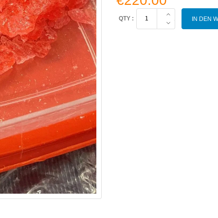
€
220.00
Kaufen
IN DEN 
Sie
rosa
Crystal
Meth-
Kristalle
Menge