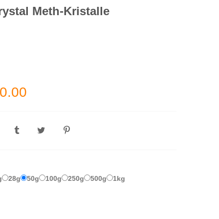
ystal Meth-Kristalle
Preisspanne:
0.00
€220.00
bis
€5,000.00
g
28g
50g
100g
250g
500g
1kg