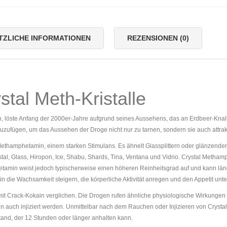
TZLICHE INFORMATIONEN
REZENSIONEN (0)
tal Meth-Kristalle
h, löste Anfang der 2000er-Jahre aufgrund seines Aussehens, das an Erdbeer-Kna
zufügen, um das Aussehen der Droge nicht nur zu tarnen, sondern sie auch attrak
thamphetamin, einem starken Stimulans. Es ähnelt Glassplittern oder glänzenden,
tal, Glass, Hiropon, Ice, Shabu, Shards, Tina, Ventana und Vidrio. Crystal Meth
etamin weist jedoch typischerweise einen höheren Reinheitsgrad auf und kann lä
 die Wachsamkeit steigern, die körperliche Aktivität anregen und den Appetit unt
ft mit Crack-Kokain verglichen. Die Drogen rufen ähnliche physiologische Wirkung
n auch injiziert werden. Unmittelbar nach dem Rauchen oder Injizieren von Crysta
and, der 12 Stunden oder länger anhalten kann.