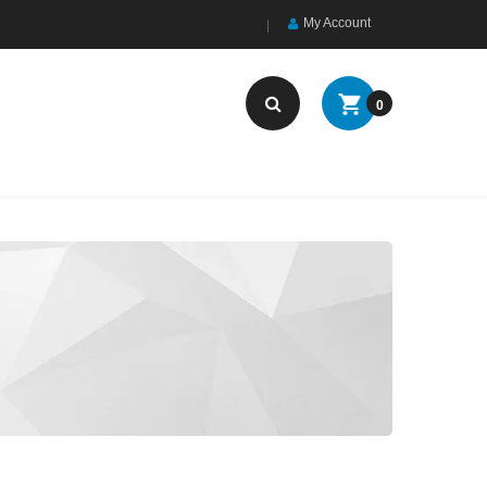
My Account
0