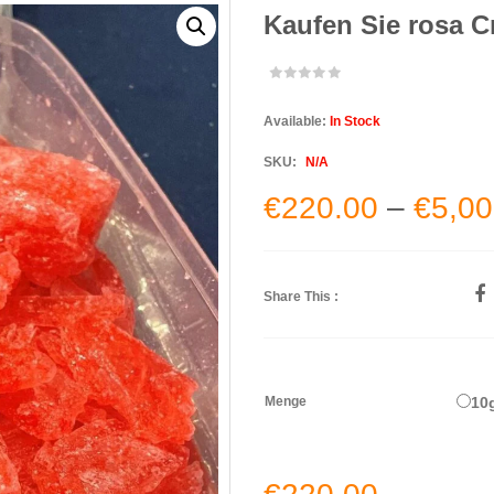
Kaufen Sie rosa Cr
Available:
In Stock
SKU:
N/A
€
220.00
–
€
5,00
Share This :
Menge
10