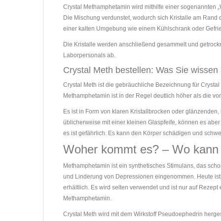
Crystal Methamphetamin wird mithilfe einer sogenannten „
Die Mischung verdunstet, wodurch sich Kristalle am Rand d
einer kalten Umgebung wie einem Kühlschrank oder Gefrie
Die Kristalle werden anschließend gesammelt und getrock
Laborpersonals ab.
Crystal Meth bestellen: Was Sie wissen 
Crystal Meth ist die gebräuchliche Bezeichnung für Cryst
Methamphetamin ist in der Regel deutlich höher als die v
Es ist in Form von klaren Kristallbrocken oder glänzenden,
üblicherweise mit einer kleinen Glaspfeife, können es ab
es ist gefährlich. Es kann den Körper schädigen und sch
Woher kommt es? – Wo kann ma
Methamphetamin ist ein synthetisches Stimulans, das schon
und Linderung von Depressionen eingenommen. Heute ist M
erhältlich. Es wird selten verwendet und ist nur auf Rez
Methamphetamin.
Crystal Meth wird mit dem Wirkstoff Pseudoephedrin hergest