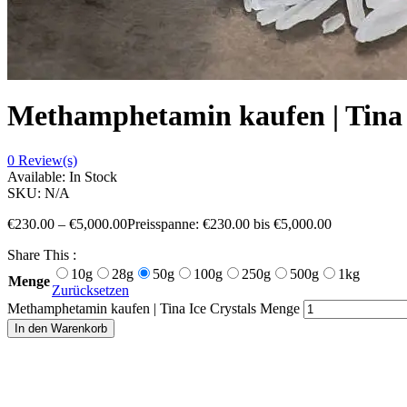
Methamphetamin kaufen | Tina 
0
Review(s)
Available:
In Stock
SKU:
N/A
€
230.00
–
€
5,000.00
Preisspanne: €230.00 bis €5,000.00
Share This :
10g
28g
50g
100g
250g
500g
1kg
Menge
Zurücksetzen
Methamphetamin kaufen | Tina Ice Crystals Menge
In den Warenkorb